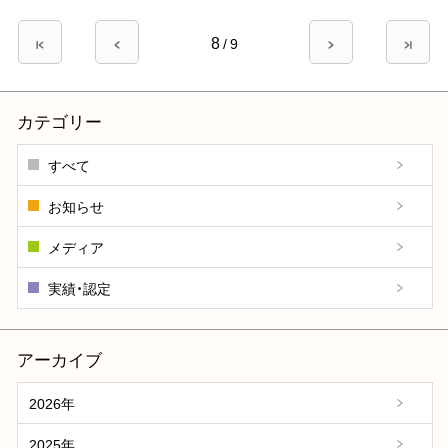
ペ
8
先
前
/
9
次
最
ー
頭
ペ
ペ
終
ペ
ー
ー
ペ
ジ
ー
ジ
ジ
ー
カテゴリー
送
ジ
ジ
り
すべて
お知らせ
メディア
実績・認定
アーカイブ
2026年
2025年