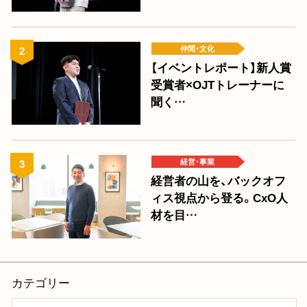
仲間･文化
【イベントレポート】新人賞
受賞者×OJTトレーナーに
聞く…
経営･事業
経営者の山を、バックオフ
ィス視点から登る。CxO人
材を目…
カテゴリー