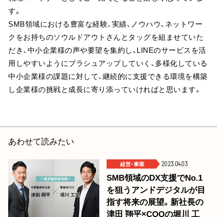
す。
SMB領域における豊富な経験、実績、ノウハウ、ネットワー
クをお持ちのソウルドアウトさんとタッグを組ませていた
だき、中小企業様の声や要望を集約し、LINEのサービスを活
用しやすいようにブラシュアップしていく、多様化している
中小企業様の課題に対して、継続的に支援できる環境を構築
し企業様の挑戦と成長に寄り添っていければと思います。
あわせて読みたい
経営･事業
2023.04.03
SMB領域のDX支援でNo.1
を狙うアンドデジタルが目
指す将来の展望。新社長の
津田 翔平×COOの堀川 工