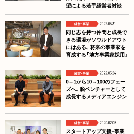
望による若手経営者対談
経営･事業
2022.05.31
同じ志を持つ仲間と成長で
きる環境がソウルドアウト
にはある。将来の事業家を
育成する「地方事業家採用」
経営･事業
2022.05.24
0→1から10→100のフェー
ズへ。脱ベンチャーとして
成長するメディアエンジン
経営･事業
2020.02.06
スタートアップ支援・事業