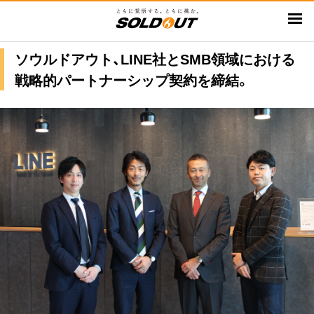
メ
イ
ン
ソウルドアウト、LINE社とSMB領域における
コ
戦略的パートナーシップ契約を締結。
ン
テ
ン
ツ
に
移
動