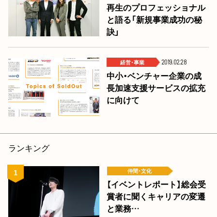
再生のプロフェッショナル
と語る「新規事業成功の秘
訣」
経営･事業
2019.02.28
中小・ベンチャー企業の成
長加速支援サービスの拡充
に向けて
ランキング
仲間･文化
【イベントレポート】総会受
賞者に聞くキャリアの変遷
と業務…