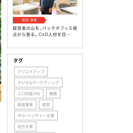
経営･事業
経営者の山を、バックオフィス視
点から登る。CxO人材を目…
タグ
クリエイティブ
デジタルマーケティング
人口知能（AI)
戦略
新規事業
経営
う
中小・ベンチャー企業
地方企業