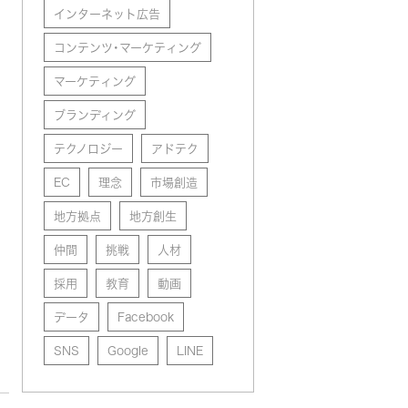
インターネット広告
コンテンツ・マーケティング
マーケティング
ブランディング
テクノロジー
アドテク
EC
理念
市場創造
地方拠点
地方創生
仲間
挑戦
人材
採用
教育
動画
データ
Facebook
SNS
Google
LINE