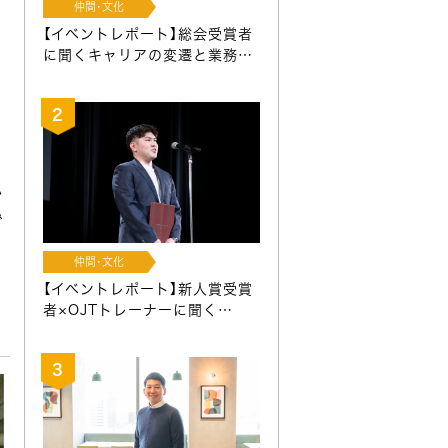
仲間･文化
【イベントレポート】総会受賞者
に聞くキャリアの変遷と業務…
か
で
仲間･文化
【イベントレポート】新人賞受賞
者×OJTトレーナーに聞く…