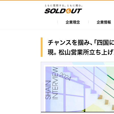
メ
イ
ン
コ
企業理念
企業情報
メ
ン
イ
テ
ン
ン
チャンスを掴み、「四国
ツ
ナ
現。松山営業所立ち上げ
に
ビ
移
ゲ
動
ー
シ
ョ
ン