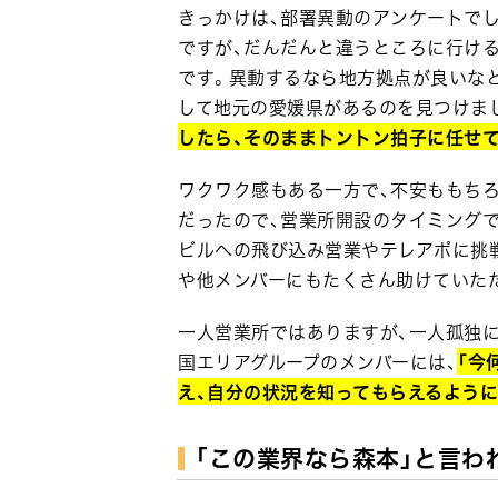
きっかけは、部署異動のアンケートで
ですが、だんだんと違うところに行け
です。異動するなら地方拠点が良いな
して地元の愛媛県があるのを見つけま
したら、そのままトントン拍子に任せ
ワクワク感もある一方で、不安ももち
だったので、営業所開設のタイミング
ビルへの飛び込み営業やテレアポに挑
や他メンバーにもたくさん助けていただ
一人営業所ではありますが、一人孤独
国エリアグループのメンバーには、
「今
え、自分の状況を知ってもらえるように
「この業界なら森本」と言わ