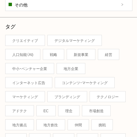
その他
タグ
クリエイティブ
デジタルマーケティング
人口知能（AI)
戦略
新規事業
経営
中小・ベンチャー企業
地方企業
インターネット広告
コンテンツ・マーケティング
マーケティング
ブランディング
テクノロジー
アドテク
EC
理念
市場創造
地方拠点
地方創生
仲間
挑戦