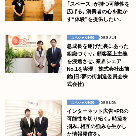
「スペース」が持つ可能性を
広げる。消費者の心を動か
す“体験”を提供したい。
スペシャル対談
2019.04.01
急成長を遂げた裏にあった
組織づくり。顧客至上主義
を浸透させ、業界シェア
No.1を実現｜株式会社出前
館(旧：夢の街創造委員会株
式会社)
スペシャル対談
2018.10.25
インターネット広告×PRの
可能性を切り拓く。時流を
掴み、相互の強みを生かし
た情報発信を。