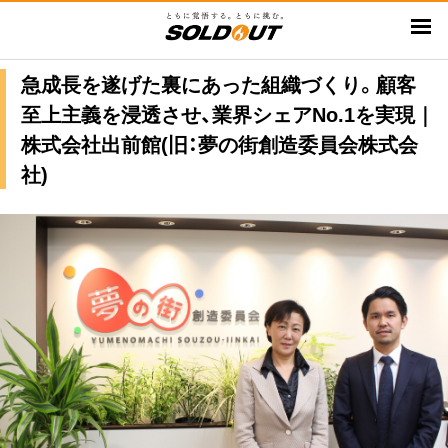
メ
イ
ン
急成長を遂げた裏にあった組織づくり。顧客
コ
至上主義を浸透させ、業界シェアNo.1を実現｜
ン
テ
株式会社出前館(旧：夢の街創造委員会株式会
ン
社)
ツ
に
移
動