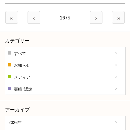
ペ
16
先
前
/
9
次
最
ー
頭
ペ
ペ
終
ペ
ー
ー
ペ
ジ
ー
ジ
ジ
ー
カテゴリー
送
ジ
ジ
り
すべて
お知らせ
メディア
実績・認定
アーカイブ
2026年