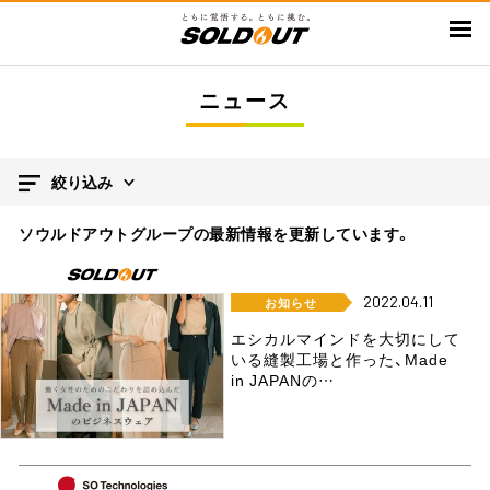
メ
イ
ン
ニュース
コ
ン
テ
ン
絞り込み
ツ
ソウルドアウトグループの最新情報を更新しています。
に
移
動
2022.04.11
お知らせ
エシカルマインドを大切にして
いる縫製工場と作った、Made
in JAPANの…