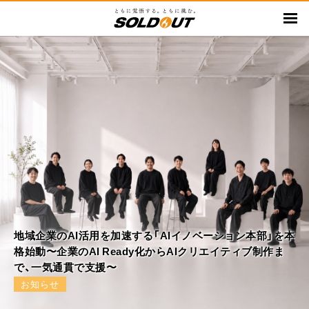
メ
イ
ン
コ
ン
テ
ン
ツ
に
移
動
地域企業のAI活用を加速する「AIイノベーション本部」を本
格始動〜企業のAI Ready化からAIクリエイティブ制作ま
で、一気通貫で支援〜
お知らせ