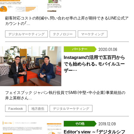
顧客対応コストの削減や、問い合わせ率の上昇が期待できるLINE公式ア
カウントの「...
デジタルマーケティング
テクノロジー
マーケティング
パートナー
2020.01.06
Instagramの活用で五百円から
でも始められる、モバイルユー
ザー…
フェイスブック ジャパン執行役員でSMB（中堅・中小企業）事業統括の
井上英樹さん...
Facebook
地方創生
デジタルマーケティング
その他
2019.12.09
Editor's view ～「デジタルシフ