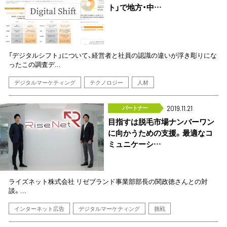
ト」で地方・中…
「デジタルシフト」について、経営者と社員の認識の違いが浮き彫りにな
ったこの調査デ...
デジタルマーケティング
テクノロジー
人材
パートナー
2019.11.21
目指すは脱毛市場ナンバーワン
に向かうための支援。最適なコ
ミュニケーシ…
ライズネット株式会社 リゼブランド事業部部長の関政徳さんとの対
談。...
インターネット広告
デジタルマーケティング
挑戦