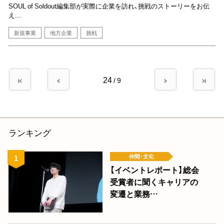
SOUL of Soldout編集部が実際に企業を訪れ、挑戦のストーリーをお伝
え...
新規事業
地方企業
挑戦
ペ
24
先
前
/
9
次
最
ー
頭
ペ
ペ
終
ペ
ー
ー
ペ
ジ
ー
ジ
ジ
ー
送
ジ
ジ
ランキング
り
仲間･文化
【イベントレポート】総会
受賞者に聞くキャリアの
変遷と業務…