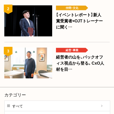
仲間･文化
【イベントレポート】新人
賞受賞者×OJTトレーナー
に聞く…
経営･事業
経営者の山を、バックオフ
ィス視点から登る。CxO人
材を目…
カテゴリー
すべて