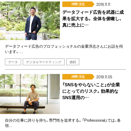
仲間･文化
2019.11.11
データフィード広告を武器に成
果を拡大する。 全体を俯瞰し、
真に売上に…
データフィード広告のプロフェッショナルの金重淳志さんにお話を伺
います。...
データ
デジタルマーケティング
挑戦
仲間･文化
2019.11.05
「SNSをやらないこと」が企業
にとってのリスク。効果的な
SNS運用の…
自分の仕事に誇りを持ち、専門性を追求する。「Professional」では、各
領...