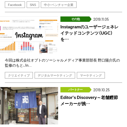
Facebook
SNS
中小・ベンチャー企業
その他
2019.11.05
Instagramのユーザージェネレ
イテッドコンテンツ（UGC）
を…
今回は株式会社オプトのソーシャルメディア事業部部長 野口陽介氏の
監修のもと、In...
クリエイティブ
デジタルマーケティング
マーケティング
パートナー
2019.10.25
Editor's Discovery～老舗鰹節
メーカーが挑…