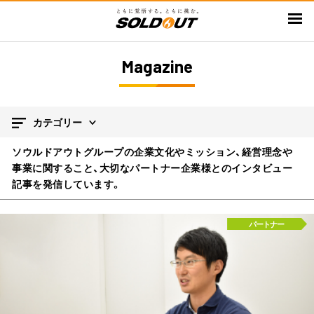
メ
イ
ン
コ
Magazine
ン
テ
ン
カテゴリー
ツ
に
ソウルドアウトグループの企業文化やミッション、経営理念や
移
事業に関すること、大切なパートナー企業様とのインタビュー
記事を発信しています。
動
パートナー