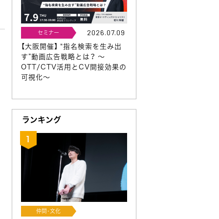
2026.07.09
セミナー
【大阪開催】 “指名検索を生み出
す”動画広告戦略とは？ 〜
OTT/CTV活用とCV間接効果の
可視化〜
ランキング
ン
仲間･文化