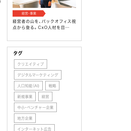
ジ
経営･事業
経営者の山を、バックオフィス視
セ
点から登る。CxO人材を目…
タグ
クリエイティブ
デジタルマーケティング
人口知能（AI)
戦略
新規事業
経営
中小・ベンチャー企業
地方企業
インターネット広告