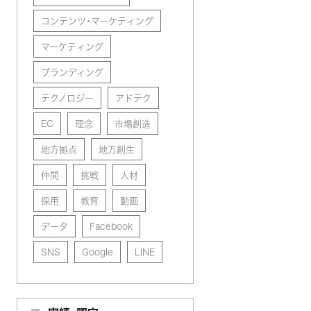
コンテンツ・マーケティング
マーケティング
ブランディング
テクノロジー
アドテク
EC
理念
市場創造
地方拠点
地方創生
仲間
挑戦
人材
採用
教育
動画
データ
Facebook
SNS
Google
LINE