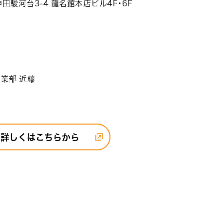
田駿河台3-4 龍名館本店ビル4F・6F
事業部 近藤
詳しくはこちらから