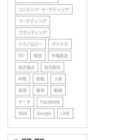
コンテンツ・マーケティング
マーケティング
ブランディング
テクノロジー
アドテク
EC
理念
市場創造
地方拠点
地方創生
仲間
挑戦
人材
採用
教育
動画
データ
Facebook
SNS
Google
LINE
ィ