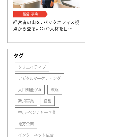
経営･事業
経営者の山を、バックオフィス視
点から登る。CxO人材を目…
タグ
クリエイティブ
デジタルマーケティング
事
会
人口知能（AI)
戦略
新規事業
経営
中小・ベンチャー企業
地方企業
インターネット広告