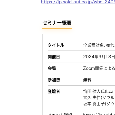
https://lp.sold-out.co.jp/wbn_24
セミナー概要
タイトル
全業種対象、売れ
開催日
2024年9月18日（水
会場
Zoom開催によ
参加費
無料
登壇者
笛田 健人氏(Lea
武久 史佳(ソウ
坂本 真由子(ソ