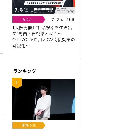
2026.07.09
セミナー
【大阪開催】 “指名検索を生み出
す”動画広告戦略とは？ 〜
OTT/CTV活用とCV間接効果の
可視化〜
ランキング
仲間･文化