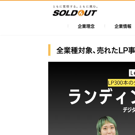
メ
イ
ン
コ
企業理念
企業情報
メ
ン
イ
テ
ン
ン
全業種対象、売れたLP
ツ
ナ
に
ビ
移
ゲ
動
ー
シ
ョ
ン