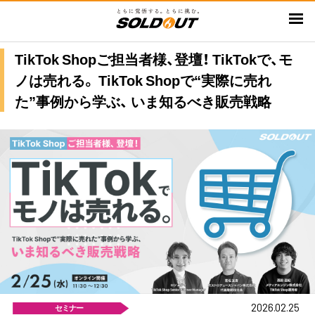
メ
イ
ン
TikTok Shopご担当者様、登壇！ TikTokで、モ
コ
ノは売れる。 TikTok Shopで“実際に売れ
ン
テ
た”事例から学ぶ、 いま知るべき販売戦略
ン
ツ
に
移
動
2026.02.25
セミナー