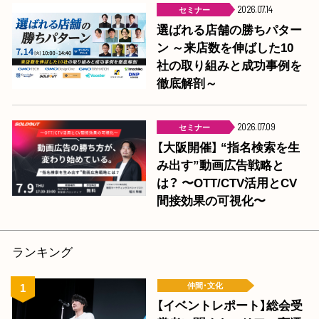
セミナー
2026.07.14
選ばれる店舗の勝ちパター
ン ～来店数を伸ばした10
社の取り組みと成功事例を
徹底解剖～
セミナー
2026.07.09
【大阪開催】 “指名検索を生
み出す”動画広告戦略と
は？ 〜OTT/CTV活用とCV
間接効果の可視化〜
ランキング
仲間･文化
【イベントレポート】総会受