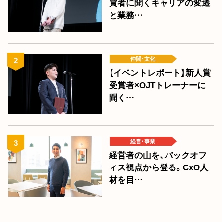
賞者に聞くキャリアの変遷
と業務…
仲間･文化
【イベントレポート】新人賞
受賞者×OJTトレーナーに
聞く…
経営･事業
経営者の山を、バックオフ
ィス視点から登る。CxO人
材を目…