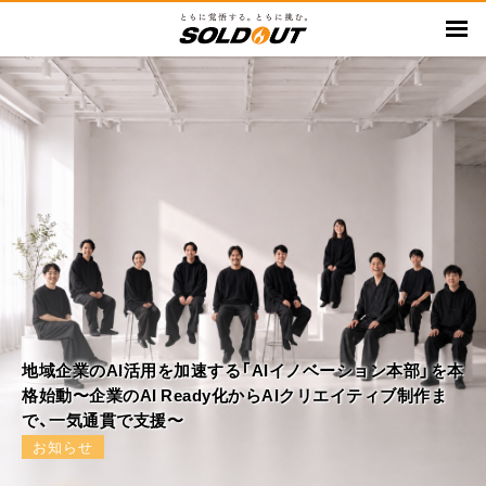
メ
イ
ン
コ
ン
テ
ン
ツ
に
移
動
地域企業のAI活用を加速する「AIイノベーション本部」を本
格始動〜企業のAI Ready化からAIクリエイティブ制作ま
で、一気通貫で支援〜
お知らせ